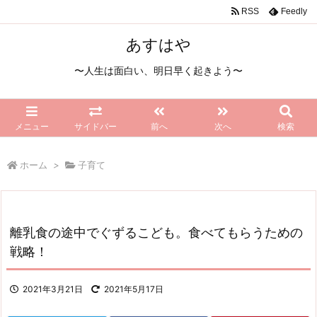
RSS
Feedly
あすはや
〜人生は面白い、明日早く起きよう〜
メニュー
サイドバー
前へ
次へ
検索
ホーム
>
子育て
離乳食の途中でぐずるこども。食べてもらうための
戦略！
2021年3月21日
2021年5月17日